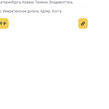
катеринбурга, Казани, Тюмени, Владивостока,
ска и других городов Отели, апартаменты, санатории
р, Имеретинская долина, Адлер, Хоста
9 ₽