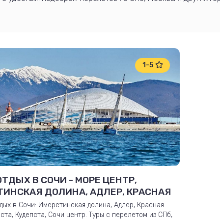
1-5
ОТДЫХ В СОЧИ - МОРЕ ЦЕНТР,
ТИНСКАЯ ДОЛИНА, АДЛЕР, КРАСНАЯ
 ИЗ СПБ ОТ 2-Х ДО 40 ДНЕЙ
дых в Сочи: Имеретинская долина, Адлер, Красная
ста, Кудепста, Сочи центр. Туры с перелетом из СПб,