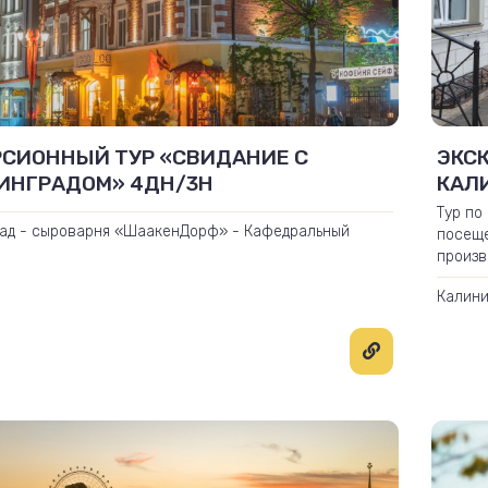
РСИОННЫЙ ТУР «СВИДАНИЕ С
ЭКС
ИНГРАДОМ» 4ДН/3Н
КАЛ
202
Тур по
ад - сыроварня «ШаакенДорф» - Кафедральный
посеще
узей «Марципана» - Зеленоградск - национальный
произв
шская коса» - Гвардейск - музей «Фридландские
Калини
Янтарн