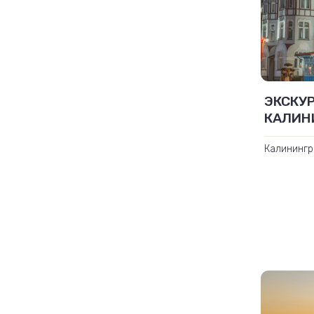
ЭКСКУ
КАЛИН
Калинингр
собор - м
парк «Кур
ворота»