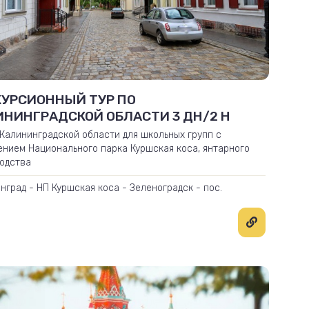
КУРСИОННЫЙ ТУР ПО
ИНИНГРАДСКОЙ ОБЛАСТИ 3 ДН/2 Н
4
 Калининградской области для школьных групп с
нием Национального парка Куршская коса, янтарного
одства
нград - НП Куршская коса - Зеленоградск - пос.
ый - г. Светлогорск