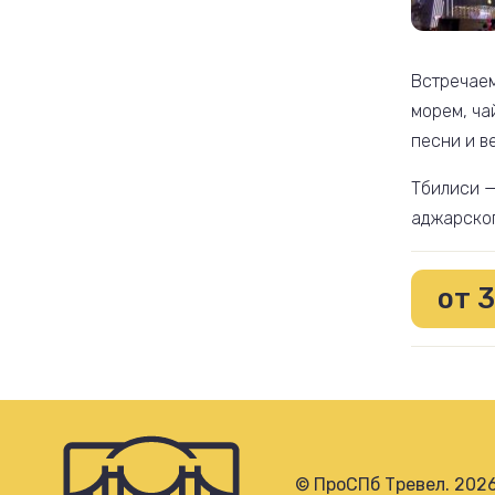
Встречаем
морем, ча
песни и в
Тбилиси —
аджарско
от 3
© ПроСПб Тревел. 202