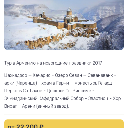
Тур в Армению на новогодние праздники 2017.
Цахкадзор — Кечарис - Озеро Севан — Севанаванк -
арки (Чаренца) - храм в Гарни — монастырь Гегард -
Церковь Св. Гаяне - Церковь Св. Рипсиме -
Эчмиадзинский Кафедральный Собор - Звартноц - Хор
Вирап - Арени (винный завод).
от 22 200 ₽