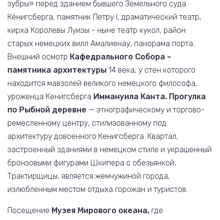
зубры» перед зданием бывшего Земельного суда
Кёнигсберга, памятник Петру I, драматический театр,
кирха Королевы Луизы - ныне театр кукол, район
старых немецких вилл Амалиенау, панорама порта.
Внешний осмотр
Кафедрального Собора –
памятника архитектуры
14 века, у стен которого
находится мавзолей великого немецкого философа,
уроженца Кенигсберга
Иммануила Канта. Прогулка
по
Рыбной деревне
— этнографическому и торгово-
ремесленному центру, стилизованному под
архитектуру довоенного Кенигсберга. Квартал,
застроенный зданиями в немецком стиле и украшенный
бронзовыми фигурами Шкипера с обезьянкой,
Трактирщицы, является жемчужиной города,
излюбленным местом отдыха горожан и туристов.
Посещение
Музея Мирового океана,
где