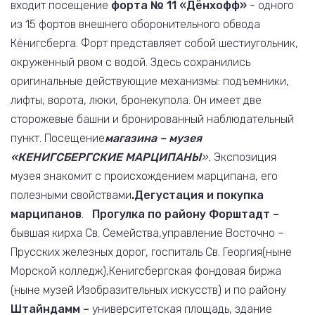
входит посещение
форта № 11 «Дёнхофф»
- одного
из 15 фортов внешнего оборонительного обвода
Кёнигсберга. Форт представляет собой шестиугольник,
окруженный рвом с водой. Здесь сохранились
оригинальные действующие механизмы: подъемники,
лифты, ворота, люки, бронекупола. Он имеет две
сторожевые башни и бронированный наблюдательный
пункт. Посещение
магазина – музея
«КЕНИГСБЕРГСКИЕ МАРЦИПАНЫ
».
Экспозиция
музея знакомит с происхождением марципана, его
полезными свойствами
.
Дегустация и покупка
марципанов
.
Прогулка по району Форштадт –
бывшая кирха Св. Семейства,управление Восточно –
Прусских железных дорог, госпиталь Св. Георгия(ныне
Морской колледж),Кенигсбергская фондовая биржа
(ныне музей Изобразительных искусств) и по району
Штайндамм –
университетская площадь, здание