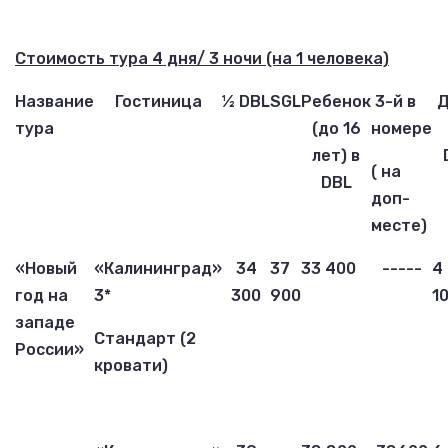
Стоимость тура 4 дня/ 3 ночи (на 1 человека)
Название
Гостиница
½ DBL
SGL
Ребенок
3-й в
Д
тура
(до 16
номере
лет) в
( на
DBL
доп-
месте)
«Новый
«Калининград»
3
4
37
3
3 4
00
-----
4
год на
3*
3
00
900
1
западе
Стандарт (2
России»
кровати)