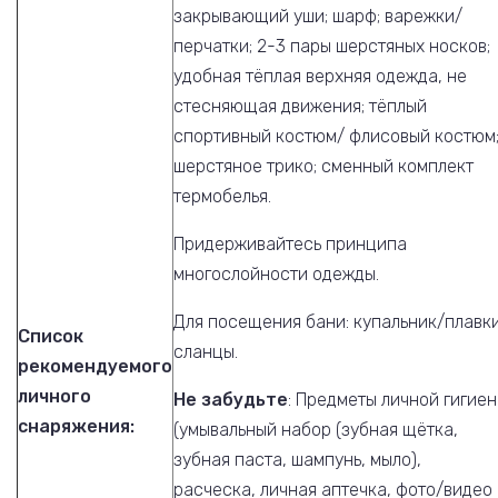
закрывающий уши; шарф; варежки/
перчатки; 2-3 пары шерстяных носков;
удобная тёплая верхняя одежда, не
стесняющая движения; тёплый
спортивный костюм/ флисовый костюм
шерстяное трико; сменный комплект
термобелья.
Придерживайтесь принципа
многослойности одежды.
Для посещения бани: купальник/плавки
Список
сланцы.
рекомендуемого
личного
Не забудьте
: Предметы личной гигие
снаряжения:
(умывальный набор (зубная щётка,
зубная паста, шампунь, мыло),
расческа,
личная аптечка, фото/видео