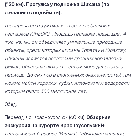
(120 км). Прогулка у подножья Шихана (по
желанию с подъёмом).
Геопарк «Торатау» входит в сеть глобальных
геопарков ЮНЕСКО. Площадь геопарка превышает 4
тыс. кв. км, он объединяет уникальные природные
объекты, среди которых шиханы Торатау и Юрактау.
Шиханы являются остатками древних коралловых
рифов, образовавшихся в теплом море девонского
периода. До сих пор в скоплениях окаменелостей там
можно найти кораллы, губки, иглокожих и водоросли,
которым около 300 миллионов лет.
Обед
.
Переезд в с. Красноусольск (60 км).
Обзорная
экскурсия на курорте Красноусольский
:
геологический разрез "Усолка", Табынская часовня,