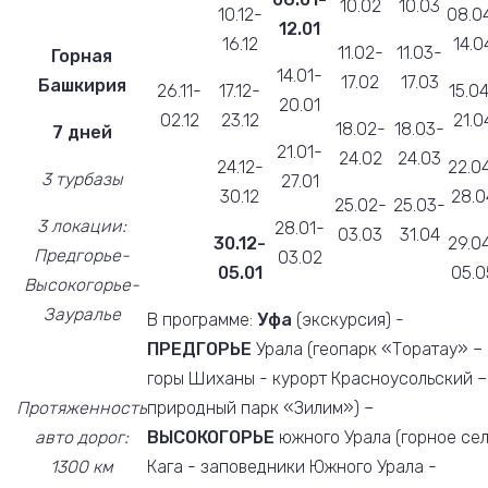
10.02
10.03
10.12-
08.0
12.01
16.12
14.0
11.02-
11.03-
Горная
14.01-
17.02
17.03
Башкирия
26.11-
17.12-
15.0
20.01
02.12
23.12
21.0
18.02-
18.03-
7 дней
21.01-
24.02
24.03
24.12-
22.0
3 турбазы
27.01
30.12
28.0
25.02-
25.03-
3 локации:
28.01-
03.03
31.04
30.12-
29.0
Предгорье-
03.02
05.01
05.0
Высокогорье-
Зауралье
В программе:
Уфа
(экскурсия) -
ПРЕДГОРЬЕ
Урала (геопарк «Торатау» –
горы Шиханы - курорт Красноусольский –
Протяженность
природный парк «Зилим») –
авто дорог:
ВЫСОКОГОРЬЕ
южного Урала (горное се
1300 км
Кага - заповедники Южного Урала -