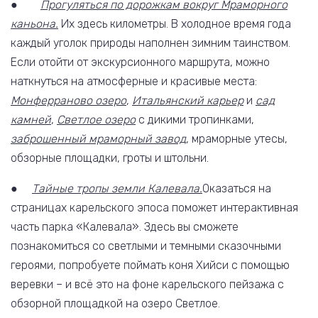
●
Прогуляться по дорожкам вокруг Мраморного
каньона.
Их здесь километры. В холодное время года
каждый уголок природы наполнен зимним таинством.
Если отойти от экскурсионного маршрута, можно
наткнуться на атмосферные и красивые места:
Монферраново озеро
,
Итальянский карьер
и
сад
камней
,
Светлое озеро
с дикими тропинками,
заброшенный мраморный завод
, мраморные утесы,
обзорные площадки, гроты и штольни.
●
Тайные тропы земли Калевала.
Оказаться на
страницах карельского эпоса поможет интерактивная
часть парка «Калевала». Здесь вы сможете
познакомиться со светлыми и темными сказочными
героями, попробуете поймать коня Хийси с помощью
веревки – и всё это на фоне карельского пейзажа с
обзорной площадкой на озеро Светлое.