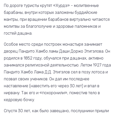
По дороге туристы крутят «Хурдэ» - молитвенные
барабаны, внутри которых заложены буддийские
мантры, при вращении барабанов виртуально читаются
молитвы за благополучие и здоровье паломников и
гостей дацана.
Особое место среди построек монастыря занимает
дворец Пандито Хамбо ламы Даши Доржо Этигэлова. Он
родился в 1852 году, обучался при дацанах, активно
занимался религиозной деятельностью. Летом 1927 года
Пандито Хамбо Лама Д.Д. Этигэлов сел в позу лотоса и
позвал своих учеников. Он дал им последнее
наставление (навестить его через 30 лет) и впал в
нирвану. Так его и «похоронили», поместив тело в
кедровую бочку.
Спустя 30 лет, как было завещано, послушники пришли