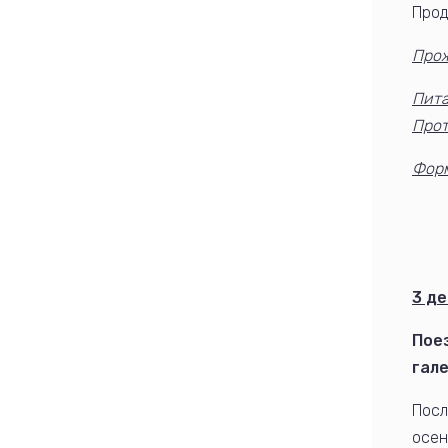
Прод
Про
Пит
Про
Фор
3 де
Пое
гале
Посл
осен