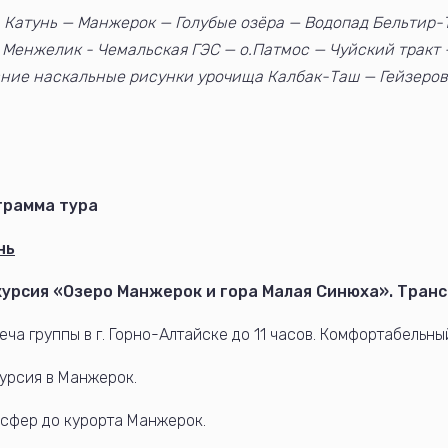
 Катунь — Манжерок — Голубые озёра — Водопад Бельтир
 Менжелик - Чемальская ГЭС — о.Патмос — Чуйский тракт
ние наскальные рисунки урочища Калбак-Таш — Гейзеров
грамма тура
нь
курсия «Озеро Манжерок и гора Малая Синюха».
Транс
еча группы в г. Горно-Алтайске до 11 часов. Комфортабельн
урсия в Манжерок.
сфер до курорта Манжерок.