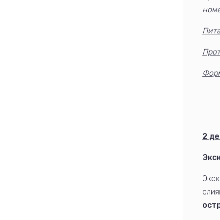
ном
Пит
Про
Фор
2 де
Экс
Экск
слия
ост