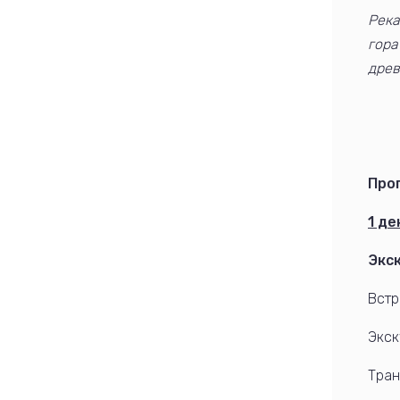
Река
гора
древ
Про
1 де
Экс
Встр
Экск
Тран