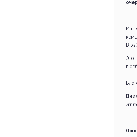
оче
Инте
комф
В ра
Этот
в се
Благ
Вни
от п
Осн