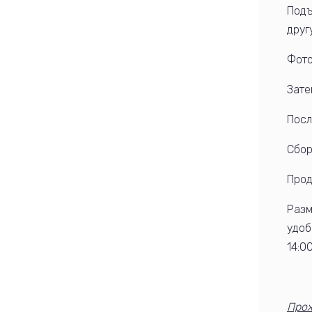
Подъ
друг
Фото
Зате
Посл
Cбор
Прод
Разм
удоб
14:00
Прож