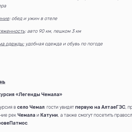
ера
ание
: обед и ужин в отеле
тяженность
: авто 90 км, пешком 3 км
ма одежды:
удобная одежда и обувь по погоде
нь
курсия «Легенды Чемала»
урсия в
село Чемал
: гости увидят
первую на Алтае
ГЭС
, п
ние рек
Чемала
и
Катуни
, а также смогут посетить право
рове
Патмос
.