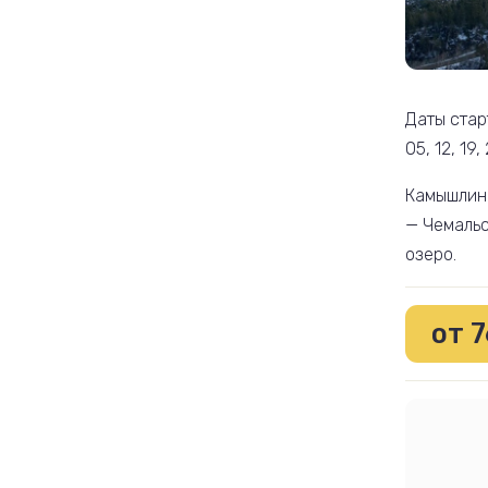
Даты старт
05, 12, 19,
Камышлинс
— Чемальс
озеро.
от 7