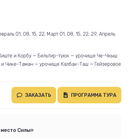
враль 01, 08, 15, 22, Март 01, 08, 15, 22, 29, Апрель
Киште и Корбу — Бельтир-туюк — урочище Че-Чкыш
й и Чике-Таман — урочище Калбак-Таш — Гейзеровое
ЗАКАЗАТЬ
ПРОГРАММА ТУРА
 место Силы»